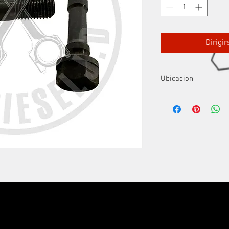
Dirigi
Ubicacion
Fila2 S2