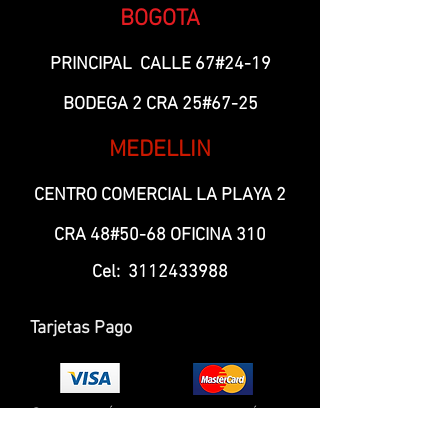
BOGOTA
PRINCIPAL CALLE 67#24-19
BODEGA 2 CRA 25#67-25
MEDELLIN
CENTRO COMERCIAL LA PLAYA 2
CRA 48#50-68 OFICINA 310
Cel:
3112433988
Tarjetas Pago
⚽ PROMOCIÓN CAMISETA SELECCIÓN
COLOMBIA ⚽🇨🇴