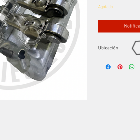
Agotado
Notific
Ubicación
FILA 2-I2