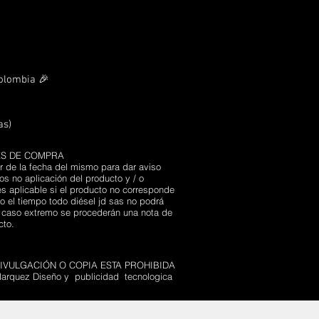
Colombia 🎉
as)
ES DE COMPRA
r de la fecha del mismo para dar aviso
s no aplicación del producto y / o
s aplicable si el producto no corresponde
 el tiempo todo diésel jd sas no podrá
n caso extremo se procederán una nota de
ucto.
VULGACIÓN O COPIA ESTA PROHIBIDA
arquez Diseño y publicidad tecnologica