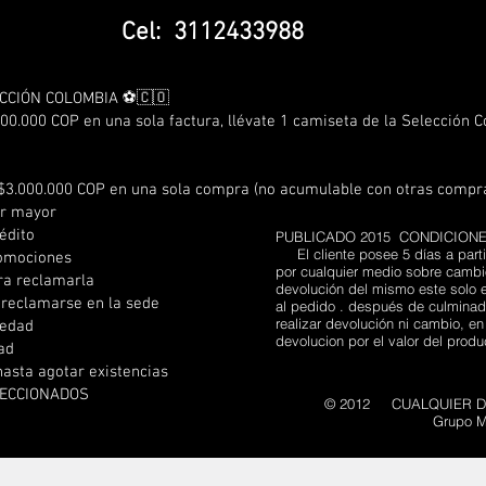
Cel: 3112433988
CCIÓN COLOMBIA ⚽🇨🇴
00.000 COP en una sola factura, llévate 1 camiseta de la Selección 
$3.000.000 COP en una sola compra (no acumulable con otras compr
or mayor
édito
PUBLICADO 2015 CONDICION
El cliente posee 5 días a parti
romociones
por cualquier medio sobre cambio
ra reclamarla
devolución del mismo este solo e
 reclamarse en la sede
al pedido . después de culminado
realizar devolución ni cambio, e
 edad
devolucion por el valor del prod
dad
hasta agotar existencias
LECCIONADOS
© 2012 CUALQUIER DI
Grupo M