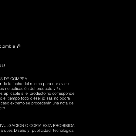
Colombia 🎉
as)
ES DE COMPRA
r de la fecha del mismo para dar aviso
s no aplicación del producto y / o
s aplicable si el producto no corresponde
 el tiempo todo diésel jd sas no podrá
n caso extremo se procederán una nota de
ucto.
VULGACIÓN O COPIA ESTA PROHIBIDA
arquez Diseño y publicidad tecnologica