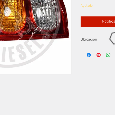
Agotado
Notific
Ubicación
Fila 3- A3