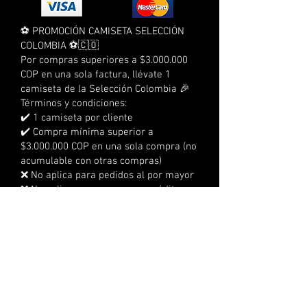
⚽ PROMOCIÓN CAMISETA SELECCIÓN
COLOMBIA ⚽🇨🇴
Por compras superiores a $3.000.000
COP en una sola factura, llévate 1
camiseta de la Selección Colombia 🎉
Términos y condiciones:
✔️ 1 camiseta por cliente
✔️ Compra mínima superior a
$3.000.000 COP en una sola compra (no
acumulable con otras compras)
❌ No aplica para pedidos al por mayor
❌ No aplica para compras a crédito
❌ No acumulable con otras
promociones
⏰ Tienes 3 días calendario para
reclamarla
📍 No se realizan envíos, debe
reclamarse en la sede
🔞 No aplica para menores de edad
👕 Tallas sujetas a disponibilidad