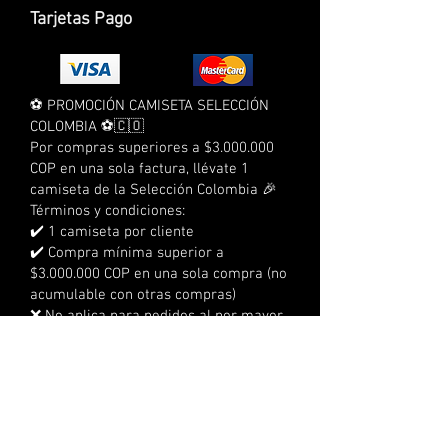
Tarjetas Pago
⚽ PROMOCIÓN CAMISETA SELECCIÓN
COLOMBIA ⚽🇨🇴
Por compras superiores a $3.000.000
COP en una sola factura, llévate 1
camiseta de la Selección Colombia 🎉
Términos y condiciones:
✔️ 1 camiseta por cliente
✔️ Compra mínima superior a
$3.000.000 COP en una sola compra (no
acumulable con otras compras)
❌ No aplica para pedidos al por mayor
❌ No aplica para compras a crédito
❌ No acumulable con otras
promociones
⏰ Tienes 3 días calendario para
reclamarla
📍 No se realizan envíos, debe