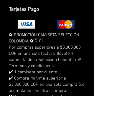
Tarjetas Pago
⚽ PROMOCIÓN CAMISETA SELECCIÓN
COLOMBIA ⚽🇨🇴
Por compras superiores a $3.000.000
COP en una sola factura, llévate 1
camiseta de la Selección Colombia 🎉
Términos y condiciones:
✔️ 1 camiseta por cliente
✔️ Compra mínima superior a
$3.000.000 COP en una sola compra (no
acumulable con otras compras)
❌ No aplica para pedidos al por mayor
❌ No aplica para compras a crédito
❌ No acumulable con otras
promociones
⏰ Tienes 3 días calendario para
reclamarla