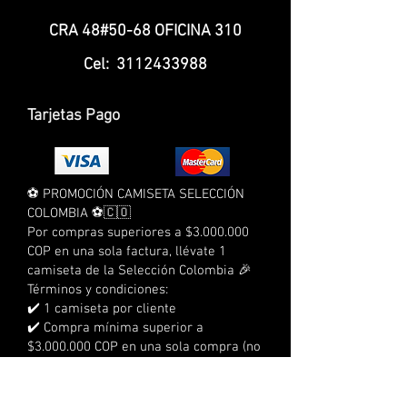
CRA 48#50-68 OFICINA 310
Cel:
3112433988
Tarjetas Pago
⚽ PROMOCIÓN CAMISETA SELECCIÓN
COLOMBIA ⚽🇨🇴
Por compras superiores a $3.000.000
COP en una sola factura, llévate 1
camiseta de la Selección Colombia 🎉
Términos y condiciones:
✔️ 1 camiseta por cliente
✔️ Compra mínima superior a
$3.000.000 COP en una sola compra (no
acumulable con otras compras)
❌ No aplica para pedidos al por mayor
❌ No aplica para compras a crédito