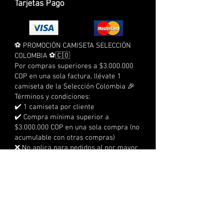
Tarjetas Pago
⚽ PROMOCIÓN CAMISETA SELECCIÓN
COLOMBIA ⚽🇨🇴
Por compras superiores a $3.000.000
COP en una sola factura, llévate 1
camiseta de la Selección Colombia 🎉
Términos y condiciones:
✔️ 1 camiseta por cliente
✔️ Compra mínima superior a
$3.000.000 COP en una sola compra (no
acumulable con otras compras)
❌ No aplica para pedidos al por mayor
❌ No aplica para compras a crédito
❌ No acumulable con otras
promociones
⏰ Tienes 3 días calendario para
reclamarla
📍 No se realizan envíos, debe