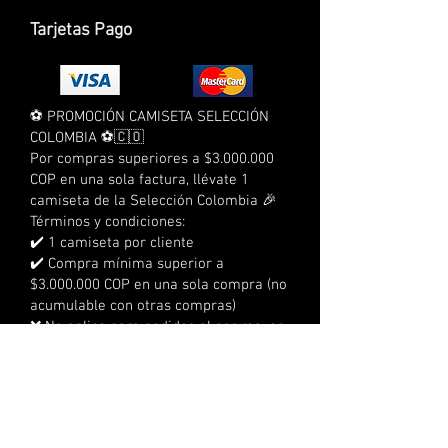
Tarjetas Pago
⚽ PROMOCIÓN CAMISETA SELECCIÓN
COLOMBIA ⚽🇨🇴
Por compras superiores a $3.000.000
COP en una sola factura, llévate 1
camiseta de la Selección Colombia 🎉
Términos y condiciones:
✔️ 1 camiseta por cliente
✔️ Compra mínima superior a
$3.000.000 COP en una sola compra (no
acumulable con otras compras)
❌ No aplica para pedidos al por mayor
❌ No aplica para compras a crédito
❌ No acumulable con otras
promociones
⏰ Tienes 3 días calendario para
reclamarla