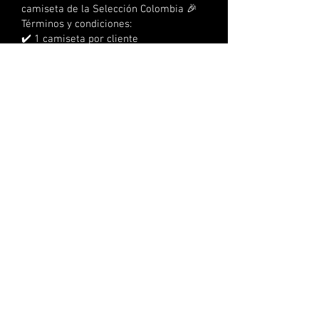
camiseta de la Selección Colombia 🎉
Términos y condiciones:
✔️ 1 camiseta por cliente
✔️ Compra mínima superior a
$3.000.000 COP en una sola compra (no
acumulable con otras compras)
❌ No aplica para pedidos al por mayor
❌ No aplica para compras a crédito
❌ No acumulable con otras
promociones
⏰ Tienes 3 días calendario para
reclamarla
📍 No se realizan envíos, debe
reclamarse en la sede
🔞 No aplica para menores de edad
👕 Tallas sujetas a disponibilidad
🎽 100 camisetas disponibles hasta
agotar existencias
VALIDO PARA PRODUCTOS
SELECCIONADOS
PUBLICADO 2015 CONDICIONES DE