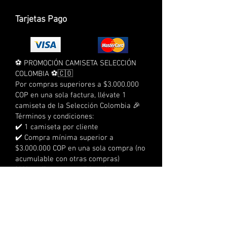
Tarjetas Pago
⚽ PROMOCIÓN CAMISETA SELECCIÓN
COLOMBIA ⚽🇨🇴
Por compras superiores a $3.000.000
COP en una sola factura, llévate 1
camiseta de la Selección Colombia 🎉
Términos y condiciones:
✔️ 1 camiseta por cliente
✔️ Compra mínima superior a
$3.000.000 COP en una sola compra (no
acumulable con otras compras)
❌ No aplica para pedidos al por mayor
❌ No aplica para compras a crédito
❌ No acumulable con otras
promociones
⏰ Tienes 3 días calendario para
reclamarla