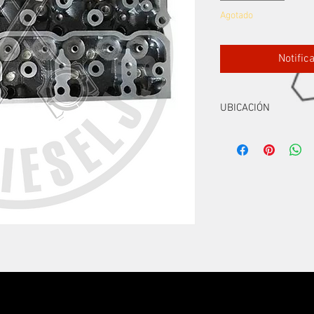
Agotado
Notific
UBICACIÓN
FILA1 - Ñ1