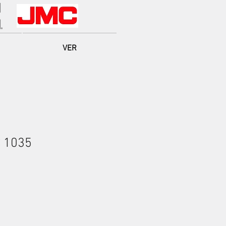
VER
 1035
io