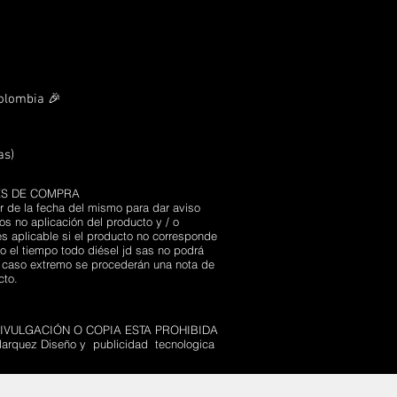
Colombia 🎉
as)
ES DE COMPRA
r de la fecha del mismo para dar aviso
s no aplicación del producto y / o
s aplicable si el producto no corresponde
 el tiempo todo diésel jd sas no podrá
n caso extremo se procederán una nota de
ucto.
VULGACIÓN O COPIA ESTA PROHIBIDA
arquez Diseño y publicidad tecnologica