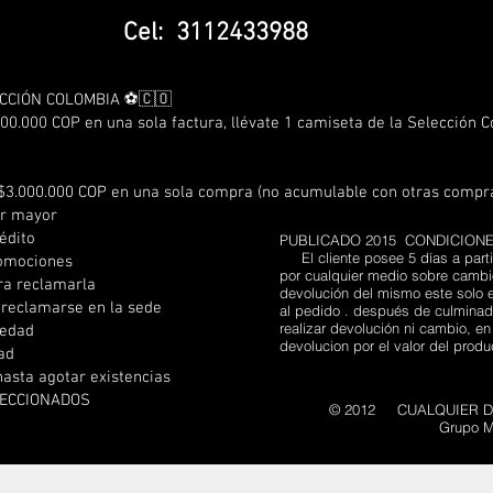
Cel: 3112433988
CCIÓN COLOMBIA ⚽🇨🇴
00.000 COP en una sola factura, llévate 1 camiseta de la Selección 
$3.000.000 COP en una sola compra (no acumulable con otras compr
or mayor
édito
PUBLICADO 2015 CONDICION
El cliente posee 5 días a parti
romociones
por cualquier medio sobre cambio
ra reclamarla
devolución del mismo este solo e
 reclamarse en la sede
al pedido . después de culminado
realizar devolución ni cambio, e
 edad
devolucion por el valor del prod
dad
hasta agotar existencias
LECCIONADOS
© 2012 CUALQUIER DI
Grupo M