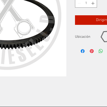
Dirigi
Ubicación
Fila 6 P6