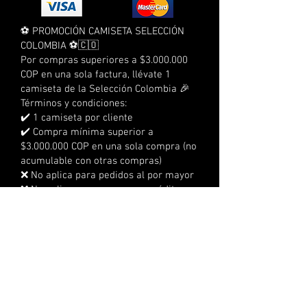
⚽ PROMOCIÓN CAMISETA SELECCIÓN
COLOMBIA ⚽🇨🇴
Por compras superiores a $3.000.000
COP en una sola factura, llévate 1
camiseta de la Selección Colombia 🎉
Términos y condiciones:
✔️ 1 camiseta por cliente
✔️ Compra mínima superior a
$3.000.000 COP en una sola compra (no
acumulable con otras compras)
❌ No aplica para pedidos al por mayor
❌ No aplica para compras a crédito
❌ No acumulable con otras
promociones
⏰ Tienes 3 días calendario para
reclamarla
📍 No se realizan envíos, debe
reclamarse en la sede
🔞 No aplica para menores de edad
👕 Tallas sujetas a disponibilidad