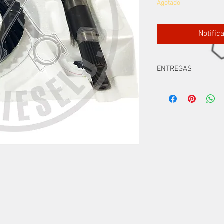
Agotado
Notific
ENTREGAS
TIENDA FISICA
DOMICILIOS
ENVIOS NIVEL NACION