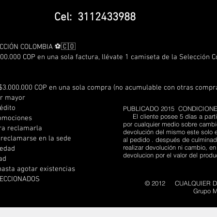
Cel: 3112433988
CCIÓN COLOMBIA ⚽🇨🇴
00.000 COP en una sola factura, llévate 1 camiseta de la Selección 
$3.000.000 COP en una sola compra (no acumulable con otras compr
or mayor
édito
PUBLICADO 2015 CONDICION
El cliente posee 5 días a parti
romociones
por cualquier medio sobre cambio
ra reclamarla
devolución del mismo este solo e
 reclamarse en la sede
al pedido . después de culminado
realizar devolución ni cambio, e
 edad
devolucion por el valor del prod
dad
hasta agotar existencias
LECCIONADOS
© 2012 CUALQUIER DI
Grupo M