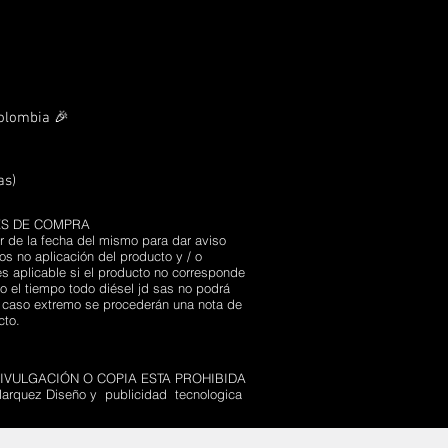
Colombia 🎉
as)
ES DE COMPRA
r de la fecha del mismo para dar aviso
s no aplicación del producto y / o
s aplicable si el producto no corresponde
 el tiempo todo diésel jd sas no podrá
n caso extremo se procederán una nota de
ucto.
VULGACIÓN O COPIA ESTA PROHIBIDA
arquez Diseño y publicidad tecnologica