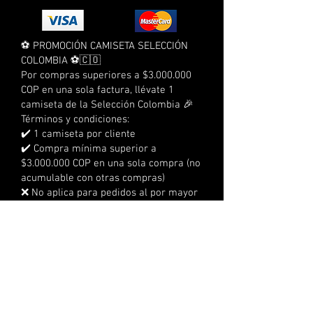
⚽ PROMOCIÓN CAMISETA SELECCIÓN
COLOMBIA ⚽🇨🇴
Por compras superiores a $3.000.000
COP en una sola factura, llévate 1
camiseta de la Selección Colombia 🎉
Términos y condiciones:
✔️ 1 camiseta por cliente
✔️ Compra mínima superior a
$3.000.000 COP en una sola compra (no
acumulable con otras compras)
❌ No aplica para pedidos al por mayor
❌ No aplica para compras a crédito
❌ No acumulable con otras
promociones
⏰ Tienes 3 días calendario para
reclamarla
📍 No se realizan envíos, debe
reclamarse en la sede
🔞 No aplica para menores de edad