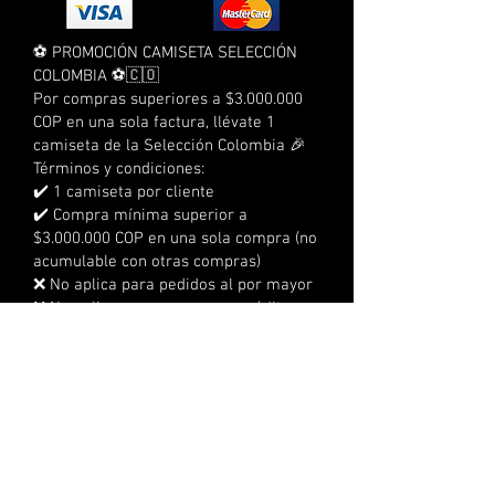
⚽ PROMOCIÓN CAMISETA SELECCIÓN
COLOMBIA ⚽🇨🇴
Por compras superiores a $3.000.000
COP en una sola factura, llévate 1
camiseta de la Selección Colombia 🎉
Términos y condiciones:
✔️ 1 camiseta por cliente
✔️ Compra mínima superior a
$3.000.000 COP en una sola compra (no
acumulable con otras compras)
❌ No aplica para pedidos al por mayor
❌ No aplica para compras a crédito
❌ No acumulable con otras
promociones
⏰ Tienes 3 días calendario para
reclamarla
📍 No se realizan envíos, debe
reclamarse en la sede
🔞 No aplica para menores de edad
👕 Tallas sujetas a disponibilidad