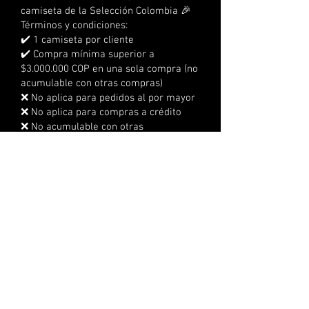
camiseta de la Selección Colombia 🎉
Términos y condiciones:
✔️ 1 camiseta por cliente
✔️ Compra mínima superior a
$3.000.000 COP en una sola compra (no
acumulable con otras compras)
❌ No aplica para pedidos al por mayor
❌ No aplica para compras a crédito
❌ No acumulable con otras
promociones
⏰ Tienes 3 días calendario para
reclamarla
📍 No se realizan envíos, debe
reclamarse en la sede
🔞 No aplica para menores de edad
👕 Tallas sujetas a disponibilidad
🎽 100 camisetas disponibles hasta
agotar existencias
VALIDO PARA PRODUCTOS
SELECCIONADOS
PUBLICADO 2015 CONDICIONES DE