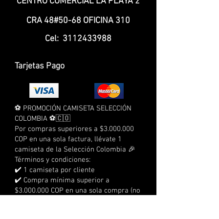
CENTRO COMERCIAL LA PLAYA 2
CRA 48#50-68 OFICINA 310
Cel:
3112433988
Tarjetas Pago
⚽ PROMOCIÓN CAMISETA SELECCIÓN
COLOMBIA ⚽🇨🇴
Por compras superiores a $3.000.000
COP en una sola factura, llévate 1
camiseta de la Selección Colombia 🎉
Términos y condiciones:
✔️ 1 camiseta por cliente
✔️ Compra mínima superior a
$3.000.000 COP en una sola compra (no
acumulable con otras compras)
❌ No aplica para pedidos al por mayor