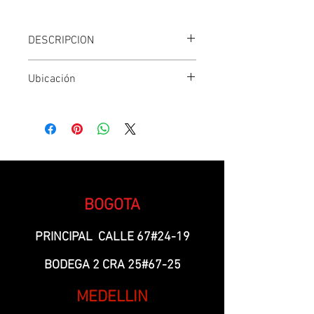
DESCRIPCION
REF : 6203
Ubicación
FABRICACION : JAPON
CANTIDAD >: 1 BALINERA DE VOLANTE
Fila 2- C2-2
LINEA : UNIVERSAL
COLOR:
BOGOTA
PRINCIPAL CALLE 67#24-19
BODEGA 2 CRA 25#67-25
MEDELLIN