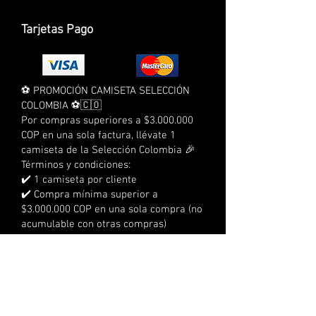
Tarjetas Pago
⚽ PROMOCIÓN CAMISETA SELECCIÓN
COLOMBIA ⚽🇨🇴
Por compras superiores a $3.000.000
COP en una sola factura, llévate 1
camiseta de la Selección Colombia 🎉
Términos y condiciones:
✔️ 1 camiseta por cliente
✔️ Compra mínima superior a
$3.000.000 COP en una sola compra (no
acumulable con otras compras)
❌ No aplica para pedidos al por mayor
❌ No aplica para compras a crédito
❌ No acumulable con otras
promociones
⏰ Tienes 3 días calendario para
reclamarla