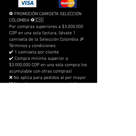
⚽ PROMOCIÓN CAMISETA SELECCIÓN
COLOMBIA ⚽🇨🇴
Por compras superiores a $3.000.000
COP en una sola factura, llévate 1
camiseta de la Selección Colombia 🎉
Términos y condiciones:
✔️ 1 camiseta por cliente
✔️ Compra mínima superior a
$3.000.000 COP en una sola compra (no
acumulable con otras compras)
❌ No aplica para pedidos al por mayor
❌ No aplica para compras a crédito
❌ No acumulable con otras
promociones
⏰ Tienes 3 días calendario para
reclamarla
📍 No se realizan envíos, debe
reclamarse en la sede
🔞 No aplica para menores de edad
👕 Tallas sujetas a disponibilidad